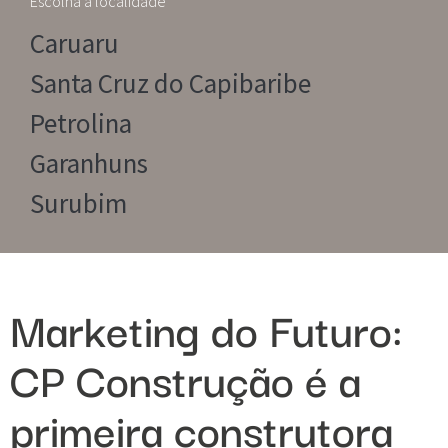
Escolha a localidade
Caruaru
Santa Cruz do Capibaribe
Petrolina
Garanhuns
Surubim
Marketing do Futuro:
CP Construção é a
primeira construtora