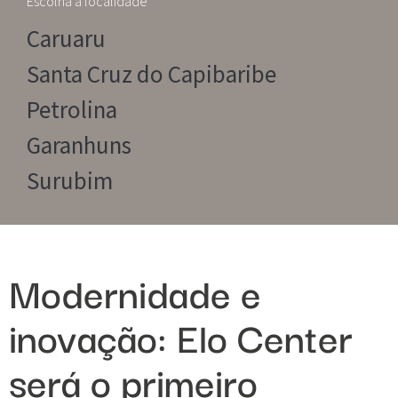
Escolha a localidade
Caruaru
Santa Cruz do Capibaribe
Petrolina
Garanhuns
Surubim
Modernidade e
inovação: Elo Center
será o primeiro