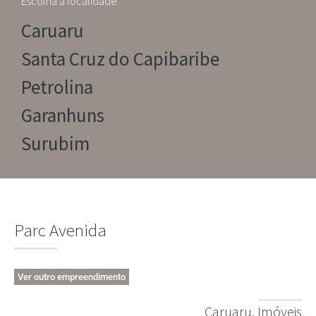
Escolha a localidade
Caruaru
Santa Cruz do Capibaribe
Petrolina
Garanhuns
Surubim
Parc Avenida
Ver outro empreendimento
Caruaru
,
Imóveis