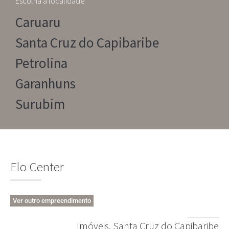
Escolha a localidade
Caruaru
Santa Cruz do Capibaribe
Petrolina
Garanhuns
Surubim
Elo Center
Ver outro empreendimento
Imóveis
,
Santa Cruz do Capibaribe