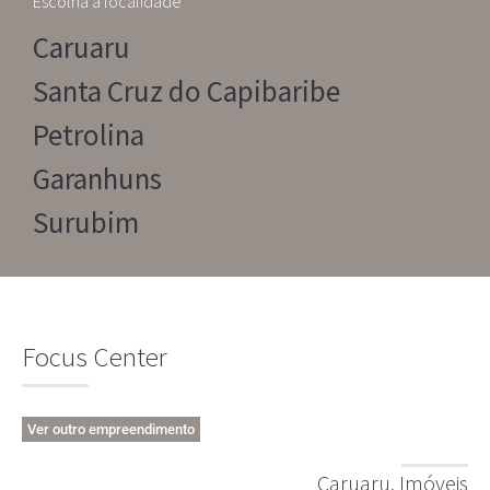
Escolha a localidade
Caruaru
Santa Cruz do Capibaribe
Petrolina
Garanhuns
Surubim
Focus Center
Ver outro empreendimento
Caruaru
,
Imóveis